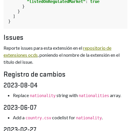
"listedOnRegulatedMarket"
:
true
}
}
]
}
Issues
Reporte issues para esta extensión en el
repositorio de
extensiones ocds
, poniendo el nombre de la extensión en el
título del issue.
Registro de cambios
2023-08-04
Replace
string with
array.
nationality
nationalities
2023-06-07
Add a
codelist for
.
country.csv
nationality
2023-02-27