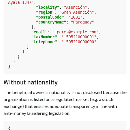
Ayala 1347"
,
"locality"
:
"Asunción"
,
"region"
:
"Gran Asunción"
,
"postalCode"
:
"1001"
,
"countryName"
:
"Paraguay"
},
"email"
:
"jperez@example.com"
,
"faxNumber"
:
"+595210000001"
,
"telephone"
:
"+595210000000"
}
]
}
]
}
Without nationality
The beneficial owner's nationality is not disclosed because the
organization is listed on a regulated market (e.g. a stock
exchange) that ensures adequate transparency in line with
anti-money laundering legislation.
{