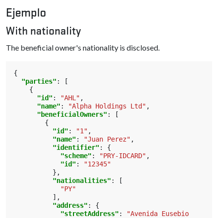
Ejemplo
With nationality
The beneficial owner's nationality is disclosed.
{
"parties"
:
[
{
"id"
:
"AHL"
,
"name"
:
"Alpha Holdings Ltd"
,
"beneficialOwners"
:
[
{
"id"
:
"1"
,
"name"
:
"Juan Perez"
,
"identifier"
:
{
"scheme"
:
"PRY-IDCARD"
,
"id"
:
"12345"
},
"nationalities"
:
[
"PY"
],
"address"
:
{
"streetAddress"
:
"Avenida Eusebio 