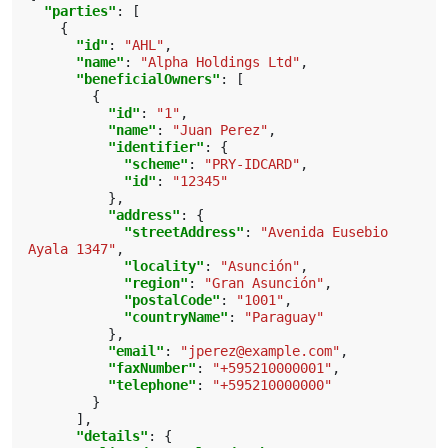
"parties"
:
[
{
"id"
:
"AHL"
,
"name"
:
"Alpha Holdings Ltd"
,
"beneficialOwners"
:
[
{
"id"
:
"1"
,
"name"
:
"Juan Perez"
,
"identifier"
:
{
"scheme"
:
"PRY-IDCARD"
,
"id"
:
"12345"
},
"address"
:
{
"streetAddress"
:
"Avenida Eusebio 
Ayala 1347"
,
"locality"
:
"Asunción"
,
"region"
:
"Gran Asunción"
,
"postalCode"
:
"1001"
,
"countryName"
:
"Paraguay"
},
"email"
:
"jperez@example.com"
,
"faxNumber"
:
"+595210000001"
,
"telephone"
:
"+595210000000"
}
],
"details"
:
{