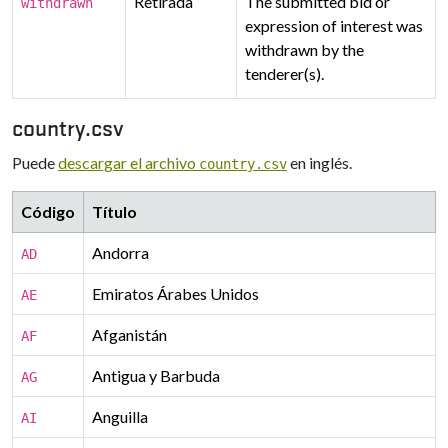
Retirada
The submitted bid or
withdrawn
expression of interest was
withdrawn by the
tenderer(s).
country.csv
Puede
descargar el archivo
en inglés.
country.csv
Código
Título
Andorra
AD
Emiratos Árabes Unidos
AE
Afganistán
AF
Antigua y Barbuda
AG
Anguilla
AI