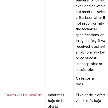
excluded or who di
not meet the select
criteria, or when it i
not in conformity w
the technical
specifications, or is
irregular (e.g. it was
received late, havin
an abnormally low
price or cost),
unacceptable or
unsuitable.
Categoría
bids
Valor más
El valor de la oferta
lowestValidBidValue
bajo de la
válida más baja
oferta