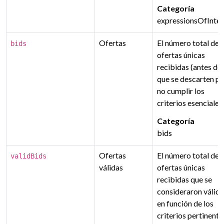
Categoría
expressionsOfInter
Ofertas
El número total de
bids
ofertas únicas
recibidas (antes de
que se descarten po
no cumplir los
criterios esenciales)
Categoría
bids
Ofertas
El número total de
validBids
válidas
ofertas únicas
recibidas que se
consideraron válida
en función de los
criterios pertinente