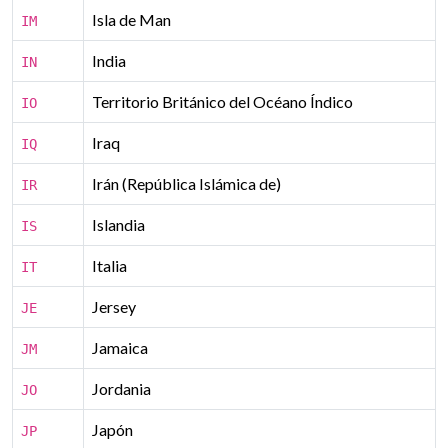
Isla de Man
IM
India
IN
Territorio Británico del Océano Índico
IO
Iraq
IQ
Irán (República Islámica de)
IR
Islandia
IS
Italia
IT
Jersey
JE
Jamaica
JM
Jordania
JO
Japón
JP