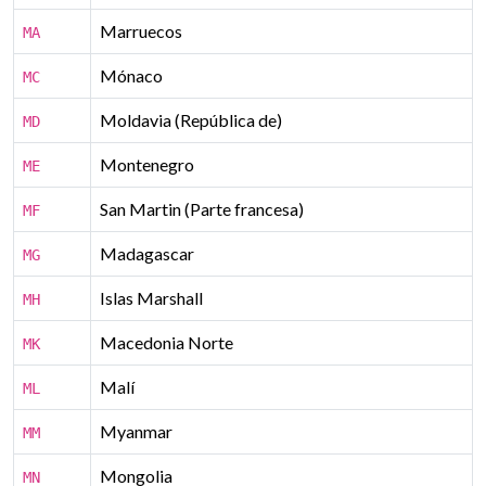
Marruecos
MA
Mónaco
MC
Moldavia (República de)
MD
Montenegro
ME
San Martin (Parte francesa)
MF
Madagascar
MG
Islas Marshall
MH
Macedonia Norte
MK
Malí
ML
Myanmar
MM
Mongolia
MN