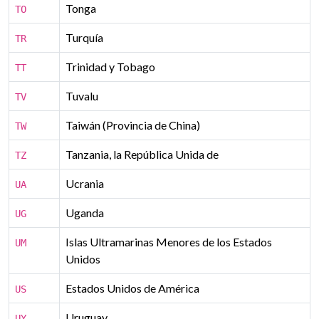
Tonga
TO
Turquía
TR
Trinidad y Tobago
TT
Tuvalu
TV
Taiwán (Provincia de China)
TW
Tanzania, la República Unida de
TZ
Ucrania
UA
Uganda
UG
Islas Ultramarinas Menores de los Estados
UM
Unidos
Estados Unidos de América
US
Uruguay
UY