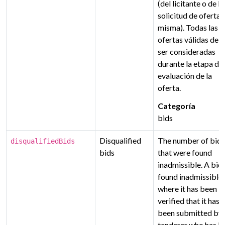
(del licitante o de la
solicitud de oferta
misma). Todas las
ofertas válidas deb
ser consideradas
durante la etapa de
evaluación de la
oferta.
Categoría
bids
Disqualified
The number of bids
disqualifiedBids
bids
that were found
inadmissible. A bid 
found inadmissible
where it has been
verified that it has
been submitted by 
tenderer who has b