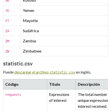
Kosovo
XK
Yemen
YE
Mayotte
YT
Sudáfrica
ZA
Zambia
ZM
Zimbabwe
ZW
statistic.csv
Puede
descargar el archivo
en inglés.
statistic.csv
Código
Título
Descripción
Expressions
The total number o
requests
of interest
unique expressions 
interest received.