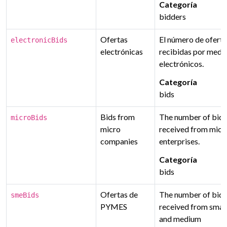
Categoría
bidders
Ofertas
El número de oferta
electronicBids
electrónicas
recibidas por medi
electrónicos.
Categoría
bids
Bids from
The number of bids
microBids
micro
received from micr
companies
enterprises.
Categoría
bids
Ofertas de
The number of bids
smeBids
PYMES
received from smal
and medium