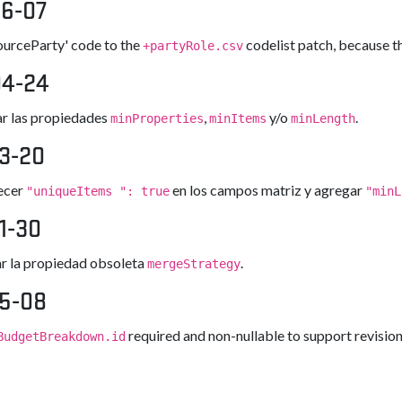
6-07
ourceParty' code to the
codelist patch, because t
+partyRole.csv
04-24
r las propiedades
,
y/o
.
minProperties
minItems
minLength
3-20
ecer
en los campos matriz y agregar
"uniqueItems ": true
"minL
1-30
ar la propiedad obsoleta
.
mergeStrategy
5-08
required and non-nullable to support revisio
BudgetBreakdown.id