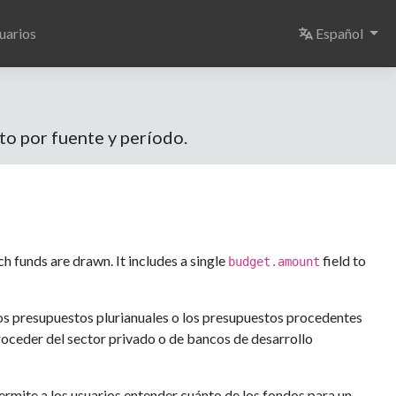
Select langu
uarios
Español
to por fuente y período.
 funds are drawn. It includes a single
field to
budget.amount
los presupuestos plurianuales o los presupuestos procedentes
roceder del sector privado o de bancos de desarrollo
ermite a los usuarios entender cuánto de los fondos para un