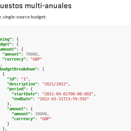
uestos multi-anuales
r, single-source budget:
ning"
:
{
dget"
:
{
amount"
:
{
"amount"
:
70000
,
"currency"
:
"GBP"
,
budgetBreakdown"
:
[
{
"id"
:
"1"
,
"description"
:
"2021/2022"
,
"period"
:
{
"startDate"
:
"2021-04-01T00:00:00Z"
,
"endDate"
:
"2022-03-31T23:59:59Z"
},
"amount"
:
{
"amount"
:
20000
,
"currency"
:
"GBP"
}
},