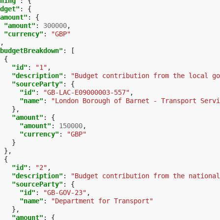
ning"
:
{
dget"
:
{
amount"
:
{
"amount"
:
300000
,
"currency"
:
"GBP"
,
budgetBreakdown"
:
[
{
"id"
:
"1"
,
"description"
:
"Budget contribution from the local go
"sourceParty"
:
{
"id"
:
"GB-LAC-E09000003-557"
,
"name"
:
"London Borough of Barnet - Transport Servi
},
"amount"
:
{
"amount"
:
150000
,
"currency"
:
"GBP"
}
},
{
"id"
:
"2"
,
"description"
:
"Budget contribution from the national
"sourceParty"
:
{
"id"
:
"GB-GOV-23"
,
"name"
:
"Department for Transport"
},
"amount"
:
{