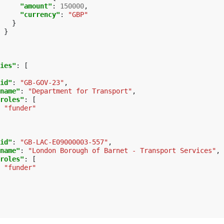
"amount"
:
150000
,
"currency"
:
"GBP"
}
}
ies"
:
[
id"
:
"GB-GOV-23"
,
name"
:
"Department for Transport"
,
roles"
:
[
"funder"
id"
:
"GB-LAC-E09000003-557"
,
name"
:
"London Borough of Barnet - Transport Services"
,
roles"
:
[
"funder"