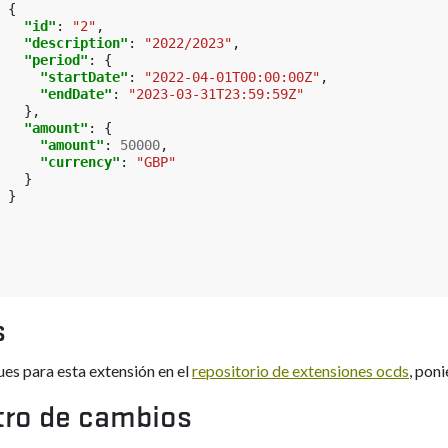
{
"id"
:
"2"
,
"description"
:
"2022/2023"
,
"period"
:
{
"startDate"
:
"2022-04-01T00:00:00Z"
,
"endDate"
:
"2023-03-31T23:59:59Z"
},
"amount"
:
{
"amount"
:
50000
,
"currency"
:
"GBP"
}
}
s
ues para esta extensión en el
repositorio de extensiones ocds
, poni
tro de cambios