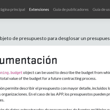
ágina principal
Extensiones
Guía de publicadores
Guía de us
objeto de presupuesto para desglosar un presupues
umentación
object can be used to describe the budget from which
nning.budget
total value of the budget for a future contracting process.
ión permite describir el presupuesto con mayor detalle, incluidos 
s organizaciones. En el caso de las APP, los presupuestos pueden p
es.
ión de datos estructurados de presupuestos de fuentes múltiples p