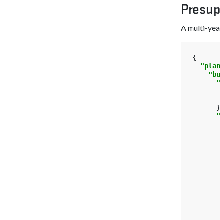
Presup
A multi-yea
{
"plan
"bu
"
}
"