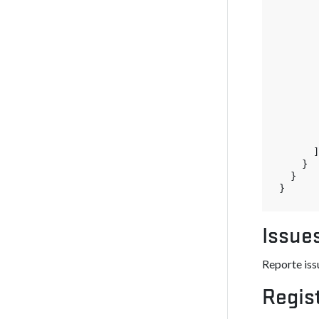
]
}
}
}
Issue
Reporte iss
Regis