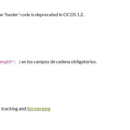
he 'funder' code is deprecated in OCDS 1.2.
en los campos de cadena obligatorios.
ength": 1
n tracking and
list merging