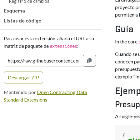
Registro de cambios
proyecto pr
Esquema
permiten a 
Listas de código
Guía
Para usar esta extensión, añada el URL a su
In the core
matriz de paquete de
:
extensiones
Cuando se u
conocen par
Copiar al portapapeles
presupuesto
ejemplo "In
Descargar ZIP
Ejemp
Mantenido por
Open Contracting Data
Standard Extensions
Presup
A single-ye
{