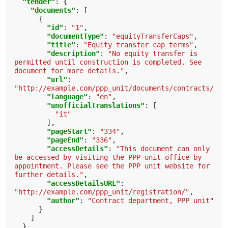
"tender"
:
{
"documents"
:
[
{
"id"
:
"1"
,
"documentType"
:
"equityTransferCaps"
,
"title"
:
"Equity transfer cap terms"
,
"description"
:
"No equity transfer is 
permitted until construction is completed. See 
document for more details."
,
"url"
:
"http://example.com/ppp_unit/documents/contracts/4g_
"language"
:
"en"
,
"unofficialTranslations"
:
[
"it"
],
"pageStart"
:
"334"
,
"pageEnd"
:
"336"
,
"accessDetails"
:
"This document can only 
be accessed by visiting the PPP unit office by 
appointment. Please see the PPP unit website for 
further details."
,
"accessDetailsURL"
:
"http://example.com/ppp_unit/registration/"
,
"author"
:
"Contract department, PPP unit"
}
]
}