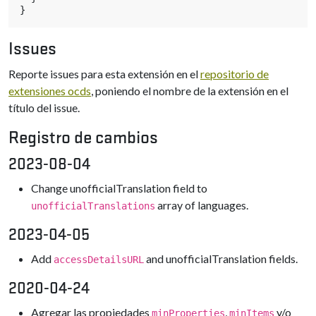
}
Issues
Reporte issues para esta extensión en el
repositorio de
extensiones ocds
, poniendo el nombre de la extensión en el
título del issue.
Registro de cambios
2023-08-04
Change unofficialTranslation field to
array of languages.
unofficialTranslations
2023-04-05
Add
and unofficialTranslation fields.
accessDetailsURL
2020-04-24
Agregar las propiedades
,
y/o
minProperties
minItems