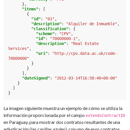
},
"items"
:
[
{
"id"
:
"01"
,
"description"
:
"Alquiler de Inmueble"
,
"classification"
:
{
"scheme"
:
"CPV"
,
"id"
:
"70000000-1"
,
"description"
:
"Real Estate 
Services"
,
"uri"
:
"http://cpv.data.ac.uk/code-
70000000"
}
}
],
"dateSigned"
:
"2012-03-14T16:58:40+00:00"
}
]
}
La imagen siguiente muestra un ejemplo de cómo se utiliza la
información proporcionada por el campo
extendsContractID
en Paraguay, para mostrar dos contratos resultantes de una
adjudicación (las casillas azules), con uno de esos contratos