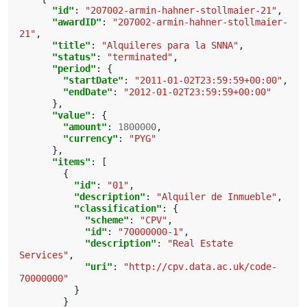
"id"
:
"207002-armin-hahner-stollmaier-21"
,
"awardID"
:
"207002-armin-hahner-stollmaier-
21"
,
"title"
:
"Alquileres para la SNNA"
,
"status"
:
"terminated"
,
"period"
:
{
"startDate"
:
"2011-01-02T23:59:59+00:00"
,
"endDate"
:
"2012-01-02T23:59:59+00:00"
},
"value"
:
{
"amount"
:
1800000
,
"currency"
:
"PYG"
},
"items"
:
[
{
"id"
:
"01"
,
"description"
:
"Alquiler de Inmueble"
,
"classification"
:
{
"scheme"
:
"CPV"
,
"id"
:
"70000000-1"
,
"description"
:
"Real Estate 
Services"
,
"uri"
:
"http://cpv.data.ac.uk/code-
70000000"
}
}