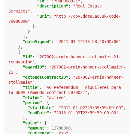
"id"
:
"70000000-1"
,
"description"
:
"Real Estate 
Services"
,
"uri"
:
"http://cpv.data.ac.uk/code-
70000000"
}
}
],
"dateSigned"
:
"2011-03-14T16:58:40+00:00"
},
{
"id"
:
"207002-armin-hahner-stollmaier-21-
renovacion"
,
"awardID"
:
"207002-armin-hahner-stollmaier-
21"
,
"extendsContractID"
:
"207002-armin-hahner-
stollmaier"
,
"title"
:
"Ad Referendum - Alquileres para 
la SNNA (Amends contract 207002)"
,
"status"
:
"active"
,
"period"
:
{
"startDate"
:
"2012-01-02T23:59:59+00:00"
,
"endDate"
:
"2013-01-02T23:59:59+00:00"
},
"value"
:
{
"amount"
:
12780000
,
"currency"
:
"PYG"