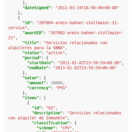
],
"dateSigned"
:
"2011-03-14T16:58:40+00:00"
},
{
"id"
:
"207004-armin-hahner-stollmaier-21-
service"
,
"awardID"
:
"207002-armin-hahner-stollmaier-
21"
,
"title"
:
"Servicios relacionados con 
alquileres para la SNNA"
,
"status"
:
"active"
,
"period"
:
{
"startDate"
:
"2011-01-02T23:59:59+00:00"
,
"endDate"
:
"2013-01-02T23:59:59+00:00"
},
"value"
:
{
"amount"
:
10000
,
"currency"
:
"PYG"
},
"items"
:
[
{
"id"
:
"02"
,
"description"
:
"Servicios relacionados 
con alquiler de Inmueble"
,
"classification"
:
{
"scheme"
:
"CPV"
,