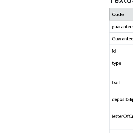
Code
guarantee
Guarante
id
type
bail
depositSli
letterOfC