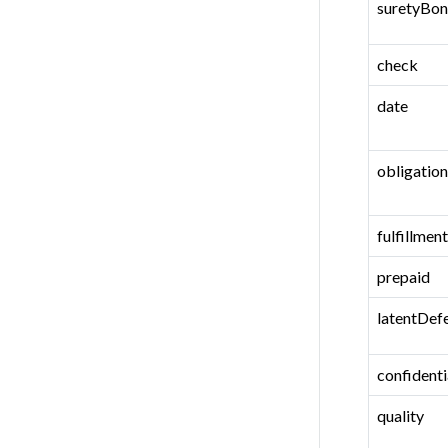
suretyBo
check
date
obligation
fulfillment
prepaid
latentDef
confidenti
quality