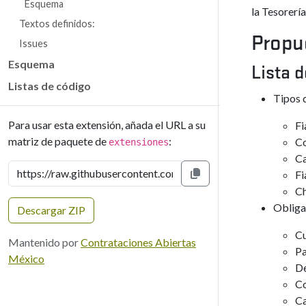
Esquema
la Tesorerí
Textos definidos:
Propu
Issues
Esquema
Lista 
Listas de código
Tipos 
Para usar esta extensión, añada el URL a su
Fi
matriz de paquete de
:
Co
extensiones
Ca
Fi
Copiar al portapapeles
C
Obliga
Descargar ZIP
C
Mantenido por
Contrataciones Abiertas
Pa
México
De
Co
Ca