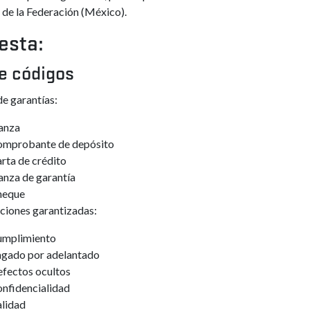
a de la Federación (México).
esta:
de códigos
de garantías:
anza
mprobante de depósito
rta de crédito
anza de garantía
heque
ciones garantizadas:
umplimiento
gado por adelantado
fectos ocultos
nfidencialidad
lidad