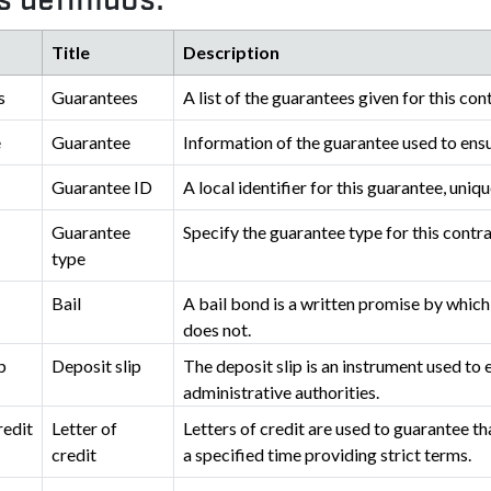
Title
Description
s
Guarantees
A list of the guarantees given for this con
e
Guarantee
Information of the guarantee used to ensu
Guarantee ID
A local identifier for this guarantee, uniqu
Guarantee
Specify the guarantee type for this contr
type
Bail
A bail bond is a written promise by which 
does not.
p
Deposit slip
The deposit slip is an instrument used to 
administrative authorities.
redit
Letter of
Letters of credit are used to guarantee th
credit
a specified time providing strict terms.