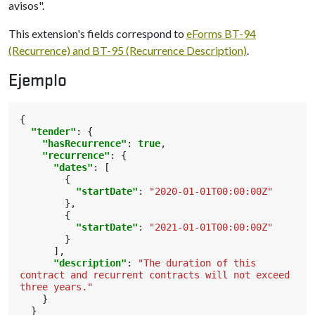
avisos".
This extension's fields correspond to
eForms BT-94
(Recurrence) and BT-95 (Recurrence Description)
.
Ejemplo
{
"tender"
:
{
"hasRecurrence"
:
true
,
"recurrence"
:
{
"dates"
:
[
{
"startDate"
:
"2020-01-01T00:00:00Z"
},
{
"startDate"
:
"2021-01-01T00:00:00Z"
}
],
"description"
:
"The duration of this 
contract and recurrent contracts will not exceed 
three years."
}
}