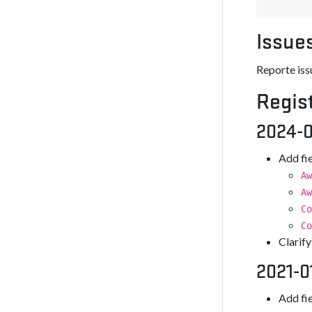
Issue
Reporte iss
Regis
2024-
Add fie
Aw
Aw
Co
Co
Clarify
2021-0
Add fie