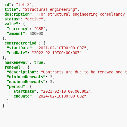
"id"
:
"lot-3"
,
"title"
:
"Structural engineering"
,
"description"
:
"For structural engineering consultancy 
"status"
:
"active"
,
"value"
:
{
"currency"
:
"GBP"
,
"amount"
:
600000
},
"contractPeriod"
:
{
"startDate"
:
"2021-02-10T00:00:00Z"
,
"endDate"
:
"2022-02-10T00:00:00Z"
},
"hasRenewal"
:
true
,
"renewal"
:
{
"description"
:
"Contracts are due to be renewed one t
"minimumRenewals"
:
3
,
"maximumRenewals"
:
3
,
"period"
:
{
"startDate"
:
"2021-02-10T00:00:00Z"
,
"endDate"
:
"2024-02-10T00:00:00Z"
}
}