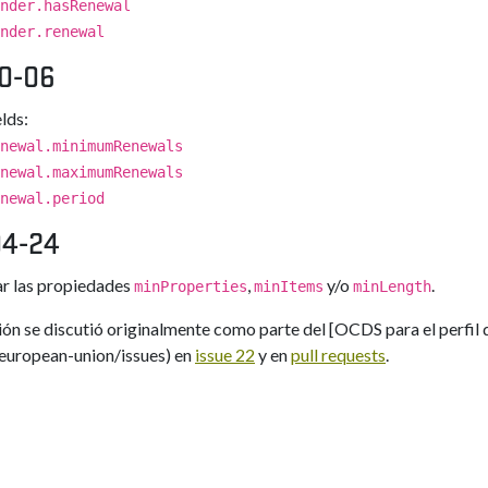
nder.hasRenewal
nder.renewal
0-06
lds:
newal.minimumRenewals
newal.maximumRenewals
newal.period
04-24
r las propiedades
,
y/o
.
minProperties
minItems
minLength
ión se discutió originalmente como parte del [OCDS para el perfil
european-union/issues) en
issue 22
y en
pull requests
.