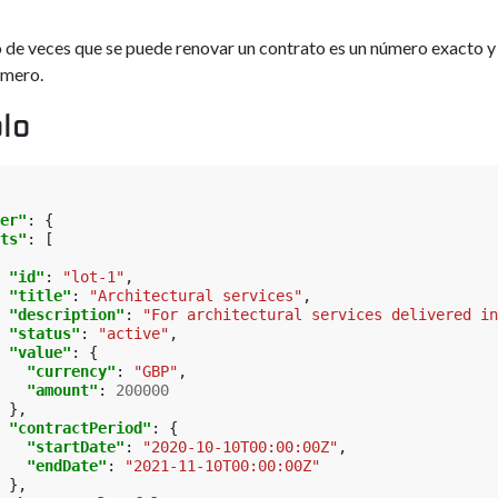
o de veces que se puede renovar un contrato es un número exacto y
úmero.
lo
er"
:
{
ts"
:
[
"id"
:
"lot-1"
,
"title"
:
"Architectural services"
,
"description"
:
"For architectural services delivered in
"status"
:
"active"
,
"value"
:
{
"currency"
:
"GBP"
,
"amount"
:
200000
},
"contractPeriod"
:
{
"startDate"
:
"2020-10-10T00:00:00Z"
,
"endDate"
:
"2021-11-10T00:00:00Z"
},