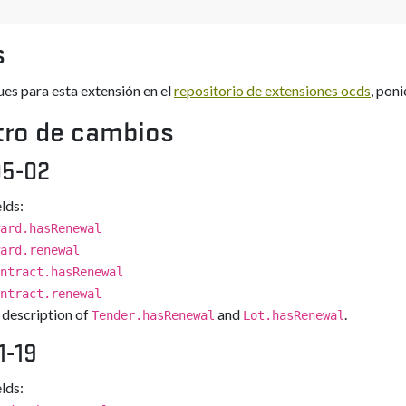
s
ues para esta extensión en el
repositorio de extensiones ocds
, poni
tro de cambios
05-02
lds:
ard.hasRenewal
ard.renewal
ntract.hasRenewal
ntract.renewal
 description of
and
.
Tender.hasRenewal
Lot.hasRenewal
1-19
lds: