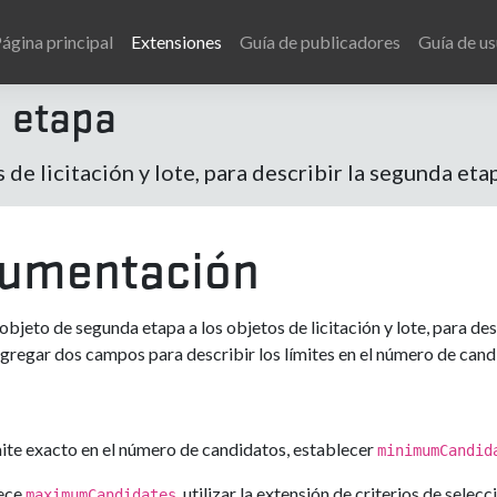
ágina principal
Extensiones
Guía de publicadores
Guía de us
a etapa
 de licitación y lote, para describir la segunda et
umentación
objeto de segunda etapa a los objetos de licitación y lote, para de
 agregar dos campos para describir los límites en el número de candi
ímite exacto en el número de candidatos, establecer
minimumCandid
lece
, utilizar la extensión de criterios de sele
maximumCandidates