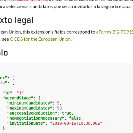
ara seleccionar candidatos que serán invitados a la segunda etapa.
xto legal
pean Union, this extension's fields correspond to
eForms BG-709 (S
, see
OCDS for the European Union
.
lo
er"
:
{
ts"
:
[
"id"
:
"1"
,
"secondStage"
:
{
"minimumCandidates"
:
5
,
"maximumCandidates"
:
50
,
"successiveReduction"
:
true
,
"noNegotiationNecessary"
:
false
,
"invitationDate"
:
"2019-08-16T10:30:00Z"
}