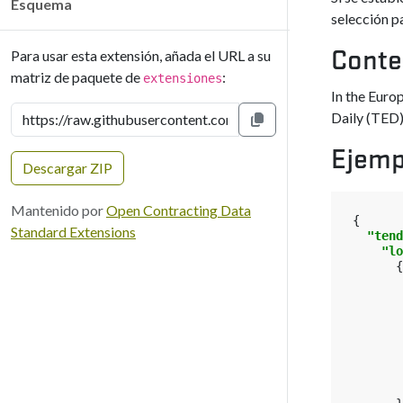
Esquema
selección p
Para usar esta extensión, añada el URL a su
Conte
matriz de paquete de
:
extensiones
In the Euro
Daily (TED)
Copiar al portapapeles
Ejemp
Descargar ZIP
Mantenido por
Open Contracting Data
{
Standard Extensions
"tend
"lo
{