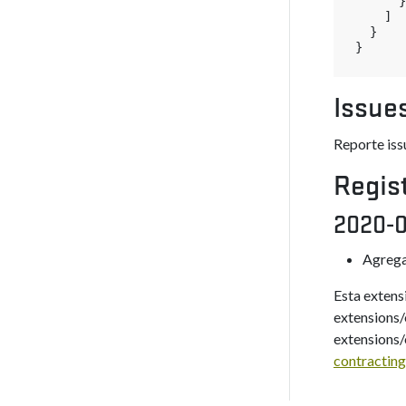
}
]
}
}
Issue
Reporte iss
Regis
2020-
Agrega
Esta extens
extensions/
extensions
contractin