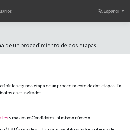
Select langu
uarios
Español
apa de un procedimiento de dos etapas.
scribir la segunda etapa de un procedimiento de dos etapas. En
datos a ser invitados.
y maximumCandidates` al mismo número.
ates
cción (TBD) para describir cómo se utilizarán los criterios de