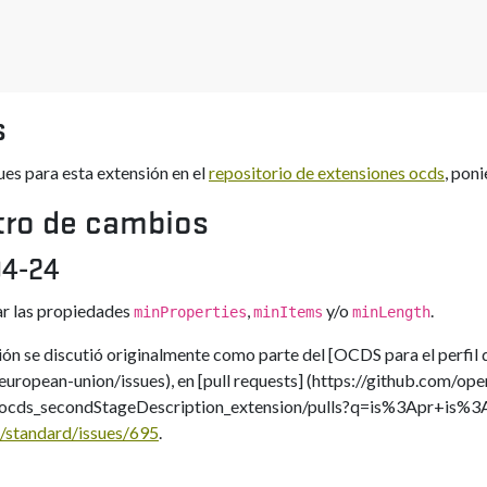
s
ues para esta extensión en el
repositorio de extensiones ocds
, poni
tro de cambios
04-24
r las propiedades
,
y/o
.
minProperties
minItems
minLength
ión se discutió originalmente como parte del [OCDS para el perfil
european-union/issues), en [pull requests] (https://github.com/op
/ocds_secondStageDescription_extension/pulls?q=is%3Apr+is%3A
g/standard/issues/695
.