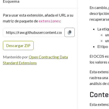
Esquema
En cambio, p
descripción
Para usar esta extensión, añada el URL a su
recuperarse
matriz de paquete de
:
extensiones
La etiq
un
Copiar al portapapeles
un
Descargar ZIP
El tipo
El OCDS est
Mantenido por
Open Contracting Data
los valores
Standard Extensions
Esta extensi
rastrea una
análisis de 
Conte
Esta extens