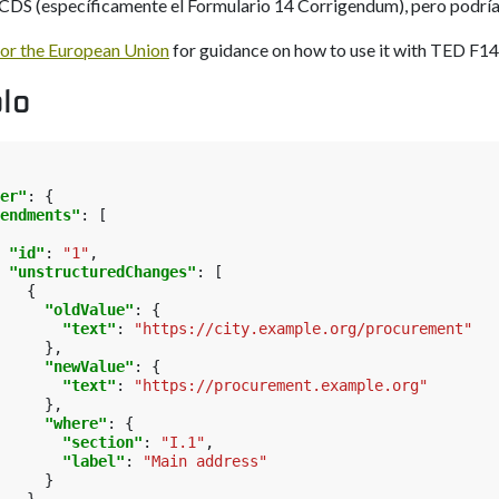
CDS (específicamente el Formulario 14 Corrigendum), pero podría s
or the European Union
for guidance on how to use it with TED F14
lo
er"
:
{
endments"
:
[
"id"
:
"1"
,
"unstructuredChanges"
:
[
{
"oldValue"
:
{
"text"
:
"https://city.example.org/procurement"
},
"newValue"
:
{
"text"
:
"https://procurement.example.org"
},
"where"
:
{
"section"
:
"I.1"
,
"label"
:
"Main address"
}