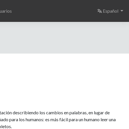
Select langu
uarios
Español
tación describiendo los cambios en palabras, en lugar de
eñado para los humanos: es más fácil para un humano leer una
pletos.