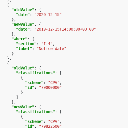
},
{
"oldValue"
:
{
"date"
:
"2020-12-15"
},
"newValue"
:
{
"date"
:
"2019-12-15T14:00:00+03:00"
},
"where"
:
{
"section"
:
"I.4"
,
"label"
:
"Notice date"
}
},
{
"oldValue"
:
{
"classifications"
:
[
{
"scheme"
:
"CPV"
,
"id"
:
"79000000"
}
]
},
"newValue"
:
{
"classifications"
:
[
{
"scheme"
:
"CPV"
,
"id"
:
"79822500"