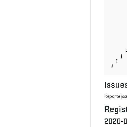
}
]
}
}
Issue
Reporte iss
Regis
2020-0