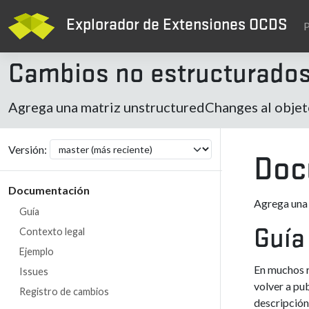
Explorador de Extensiones OCDS
P
Cambios no estructurado
Agrega una matriz unstructuredChanges al obj
Versión:
Doc
Documentación
Agrega una
Guía
Contexto legal
Guía
Ejemplo
En muchos r
Issues
volver a pu
Registro de cambios
descripción