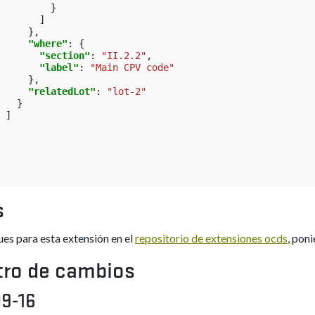
}
]
},
"where"
:
{
"section"
:
"II.2.2"
,
"label"
:
"Main CPV code"
},
"relatedLot"
:
"lot-2"
}
]
s
ues para esta extensión en el
repositorio de extensiones ocds
, poni
tro de cambios
9-16