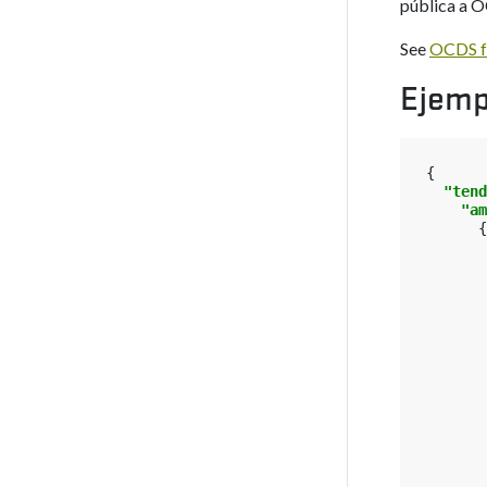
pública a O
See
OCDS f
Ejemp
{
"tend
"am
{