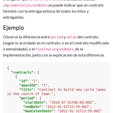
se puede indicar que un contrato
implementation/endDate
terminó con la entrega exitosa de todos los hitos y
entregables.
Ejemplo
Observe la diferencia entre
y
del contrato
period
value
(según lo acordado en el contrato, o en el contrato modificado
o enmendado), y el
y
, de la
finalValue
endDate
implementación, junto con la explicación de esta diferencia.
{
"contracts"
:
[
{
"id"
:
"1"
,
"awardID"
:
"1"
,
"title"
:
"Contract to build new cycle lanes 
in the centre of town."
,
"period"
:
{
"startDate"
:
"2010-07-01T00:00:00Z"
,
"endDate"
:
"2012-01-01T23:59:00Z"
,
"maxExtentDate"
:
"2012-01-31T23:59:00Z"