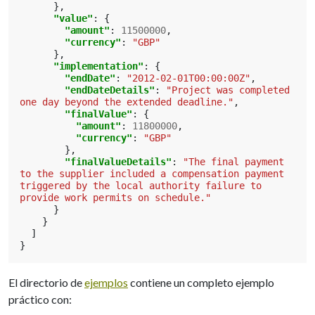
},
"value"
:
{
"amount"
:
11500000
,
"currency"
:
"GBP"
},
"implementation"
:
{
"endDate"
:
"2012-02-01T00:00:00Z"
,
"endDateDetails"
:
"Project was completed 
one day beyond the extended deadline."
,
"finalValue"
:
{
"amount"
:
11800000
,
"currency"
:
"GBP"
},
"finalValueDetails"
:
"The final payment 
to the supplier included a compensation payment 
triggered by the local authority failure to 
provide work permits on schedule."
}
}
]
}
El directorio de
ejemplos
contiene un completo ejemplo
práctico con: