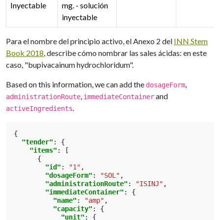
Inyectable
mg. - solución
inyectable
Para el nombre del principio activo, el Anexo 2 del
INN Stem
Book 2018
, describe cómo nombrar las sales ácidas: en este
caso, "bupivacainum hydrochloridum".
Based on this information, we can add the
,
dosageForm
,
and
administrationRoute
immediateContainer
.
activeIngredients
{
"tender"
:
{
"items"
:
[
{
"id"
:
"1"
,
"dosageForm"
:
"SOL"
,
"administrationRoute"
:
"ISINJ"
,
"immediateContainer"
:
{
"name"
:
"amp"
,
"capacity"
:
{
"unit"
:
{