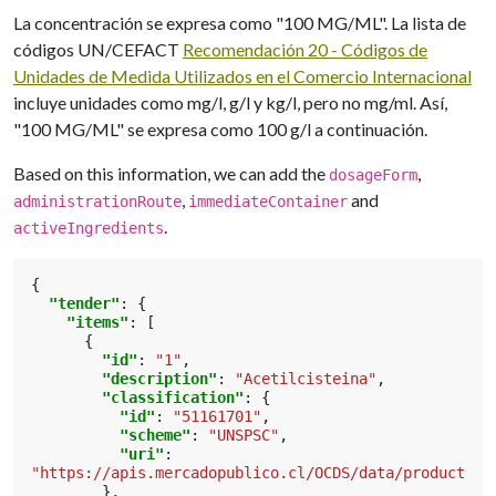
La concentración se expresa como "100 MG/ML". La lista de
códigos UN/CEFACT
Recomendación 20 - Códigos de
Unidades de Medida Utilizados en el Comercio Internacional
incluye unidades como mg/l, g/l y kg/l, pero no mg/ml. Así,
"100 MG/ML" se expresa como 100 g/l a continuación.
Based on this information, we can add the
,
dosageForm
,
and
administrationRoute
immediateContainer
.
activeIngredients
{
"tender"
:
{
"items"
:
[
{
"id"
:
"1"
,
"description"
:
"Acetilcisteina"
,
"classification"
:
{
"id"
:
"51161701"
,
"scheme"
:
"UNSPSC"
,
"uri"
:
"https://apis.mercadopublico.cl/OCDS/data/productos/
},