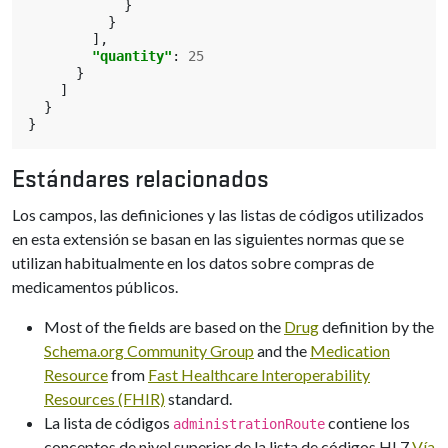
}
}
],
"quantity"
:
25
}
]
}
}
Estándares relacionados
Los campos, las definiciones y las listas de códigos utilizados
en esta extensión se basan en las siguientes normas que se
utilizan habitualmente en los datos sobre compras de
medicamentos públicos.
Most of the fields are based on the
Drug
definition by the
Schema.org Community Group
and the
Medication
Resource
from
Fast Healthcare Interoperability
Resources (FHIR)
standard.
La lista de códigos
contiene los
administrationRoute
conceptos de nivel superior de la lista de códigos HL7
Vía