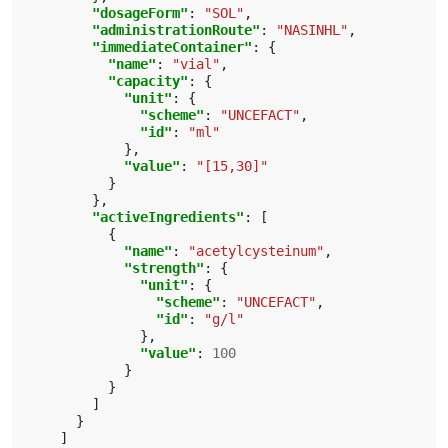
"dosageForm"
:
"SOL"
,
"administrationRoute"
:
"NASINHL"
,
"immediateContainer"
:
{
"name"
:
"vial"
,
"capacity"
:
{
"unit"
:
{
"scheme"
:
"UNCEFACT"
,
"id"
:
"ml"
},
"value"
:
"[15,30]"
}
},
"activeIngredients"
:
[
{
"name"
:
"acetylcysteinum"
,
"strength"
:
{
"unit"
:
{
"scheme"
:
"UNCEFACT"
,
"id"
:
"g/l"
},
"value"
:
100
}
}
]
}
]