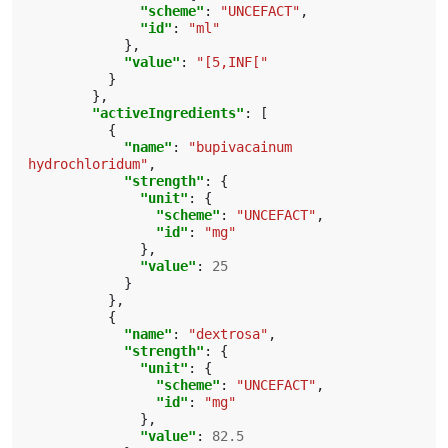
"scheme"
:
"UNCEFACT"
,
"id"
:
"ml"
},
"value"
:
"[5,INF["
}
},
"activeIngredients"
:
[
{
"name"
:
"bupivacainum 
hydrochloridum"
,
"strength"
:
{
"unit"
:
{
"scheme"
:
"UNCEFACT"
,
"id"
:
"mg"
},
"value"
:
25
}
},
{
"name"
:
"dextrosa"
,
"strength"
:
{
"unit"
:
{
"scheme"
:
"UNCEFACT"
,
"id"
:
"mg"
},
"value"
:
82.5