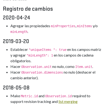
Registro de cambios
2020-04-24
Agregar las propiedades
,
y/o
minProperties
minItems
.
minLength
2019-03-20
Establecer
en los campos matriz
"uniqueItems ": true
y agregar
en los campos de cadena
"minLength": 1
obligatorios.
Hacer
no nulo, como
.
Observation.unit
Item.unit
Hacer
no nulo (deshacer el
Observation.dimensions
cambio anterior).
2018-05-08
Make
and
required to
Metric.id
Observation.id
support revision tracking and
list merging