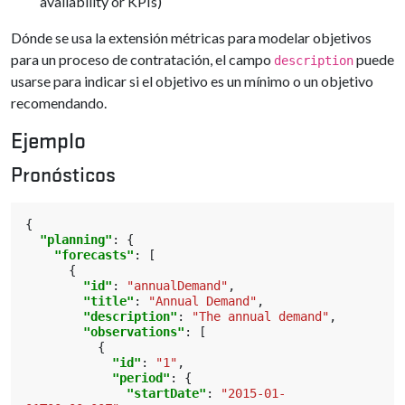
availability or KPIs)
Dónde se usa la extensión métricas para modelar objetivos
para un proceso de contratación, el campo
puede
description
usarse para indicar si el objetivo es un mínimo o un objetivo
recomendando.
Ejemplo
Pronósticos
{
"planning"
:
{
"forecasts"
:
[
{
"id"
:
"annualDemand"
,
"title"
:
"Annual Demand"
,
"description"
:
"The annual demand"
,
"observations"
:
[
{
"id"
:
"1"
,
"period"
:
{
"startDate"
:
"2015-01-