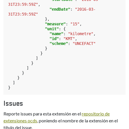
31T23:59:59Z"
,
"endDate"
:
"2016-03-
31T23:59:59Z"
},
"measure"
:
"15"
,
"unit"
:
{
"name"
:
"kilometre"
,
"id"
:
"KMT"
,
"scheme"
:
"UNCEFACT"
}
}
]
}
]
}
}
]
}
Issues
Reporte issues para esta extensión en el
repositorio de
extensiones ocds
, poniendo el nombre de la extensión en el
título del issue.