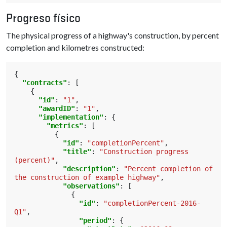
Progreso físico
The physical progress of a highway's construction, by percent
completion and kilometres constructed:
{
"contracts"
:
[
{
"id"
:
"1"
,
"awardID"
:
"1"
,
"implementation"
:
{
"metrics"
:
[
{
"id"
:
"completionPercent"
,
"title"
:
"Construction progress 
(percent)"
,
"description"
:
"Percent completion of 
the construction of example highway"
,
"observations"
:
[
{
"id"
:
"completionPercent-2016-
Q1"
,
"period"
:
{