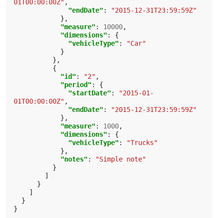
01T00:00:00Z"
,
"endDate"
:
"2015-12-31T23:59:59Z"
},
"measure"
:
10000
,
"dimensions"
:
{
"vehicleType"
:
"Car"
}
},
{
"id"
:
"2"
,
"period"
:
{
"startDate"
:
"2015-01-
01T00:00:00Z"
,
"endDate"
:
"2015-12-31T23:59:59Z"
},
"measure"
:
1000
,
"dimensions"
:
{
"vehicleType"
:
"Trucks"
},
"notes"
:
"Simple note"
}
]
}
]
}
}