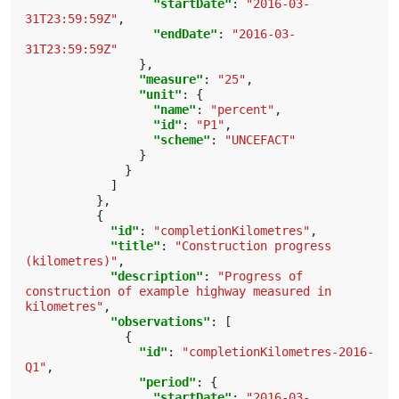
"startDate"
:
"2016-03-
31T23:59:59Z"
,
"endDate"
:
"2016-03-
31T23:59:59Z"
},
"measure"
:
"25"
,
"unit"
:
{
"name"
:
"percent"
,
"id"
:
"P1"
,
"scheme"
:
"UNCEFACT"
}
}
]
},
{
"id"
:
"completionKilometres"
,
"title"
:
"Construction progress 
(kilometres)"
,
"description"
:
"Progress of 
construction of example highway measured in 
kilometres"
,
"observations"
:
[
{
"id"
:
"completionKilometres-2016-
Q1"
,
"period"
:
{
"startDate"
:
"2016-03-