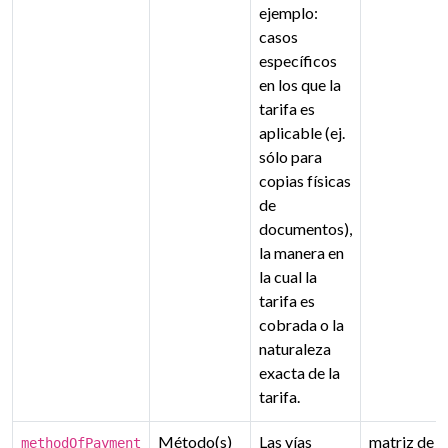
ejemplo:
casos
específicos
en los que la
tarifa es
aplicable (ej.
sólo para
copias físicas
de
documentos),
la manera en
la cual la
tarifa es
cobrada o la
naturaleza
exacta de la
tarifa.
Método(s)
Las vías
matriz de 
methodOfPayment