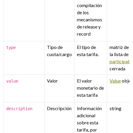
compilación
de los
mecanismos
de release y
record
Tipo de
El tipo de
matriz de 
type
cuota/cargo
esta tarifa.
la lista de 
participat
cerrada
Valor
El valor
Value
objet
value
monetario de
esta tarifa
Descripción
Información
string
description
adicional
sobre esta
tarifa, por