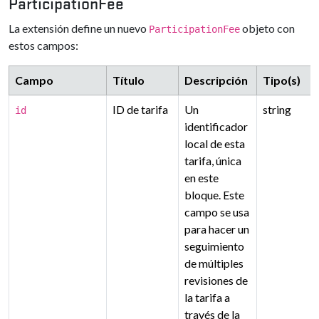
ParticipationFee
La extensión define un nuevo
objeto con
ParticipationFee
estos campos:
Campo
Título
Descripción
Tipo(s)
ID de tarifa
Un
string
id
identificador
local de esta
tarifa, única
en este
bloque. Este
campo se usa
para hacer un
seguimiento
de múltiples
revisiones de
la tarifa a
través de la