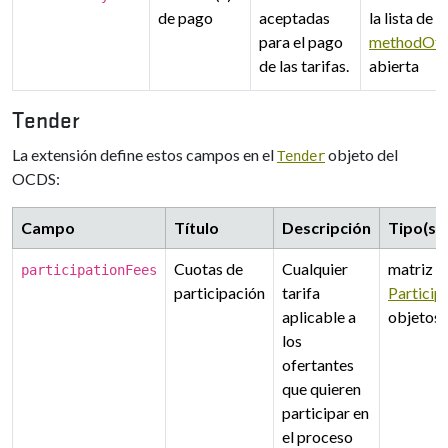
de pago
aceptadas
la lista de 
para el pago
methodOf
de las tarifas.
abierta
Tender
La extensión define estos campos en el
objeto del
Tender
OCDS:
Campo
Título
Descripción
Tipo(s)
Cuotas de
Cualquier
matriz d
participationFees
participación
tarifa
Particip
aplicable a
objetos
los
ofertantes
que quieren
participar en
el proceso